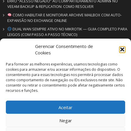
ERRO “ACESSO NEGADO” AO COMPARTILHAMENTO ADMIN$ NO
VEEAM BACKUP & REPLICATION: COMO RESOLVER
COMO HABILITAR E MONITORAR ARCHIVE MAILBOX COM AUTO-
EXPANSÃO NO EXCHANGE ONLINE
DUAL WAN SEMPRE ATIVO NO MIKROTIK — GUIA COMPLETO PARA
LEIGOS (COM PASSO A PASSO TÉCNICO)
Gerenciar Consentimento de
CONTATO
Cookies
VM SERV | VM SEG
Para fornecer as melhores experiências, usamos tecnologias como
Soluções em informática & segurança eletrônica
cookies para armazenar e/ou acessar informações do dispositivo. O
consentimento para essas tecnologias nos permitirá processar dados
+55 19 3500-6978
como comportamento de navegação ou IDs exclusivos neste site. Não
+55 19 99352-3061
consentir ou retirar o consentimento pode afetar negativamente certos
contato@vmserv.com.br
recursos e funções.
Aceitar
©2012-2023 VM SERV | VM SEG- Soluções em Informática e
Negar
Segurança Eletrônca