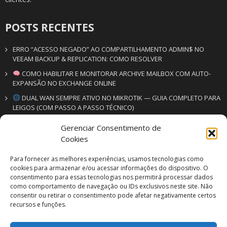
POSTS RECENTES
ERRO “ACESSO NEGADO” AO COMPARTILHAMENTO ADMIN$ NO
VEEAM BACKUP & REPLICATION: COMO RESOLVER
COMO HABILITAR E MONITORAR ARCHIVE MAILBOX COM AUTO-
EXPANSÃO NO EXCHANGE ONLINE
DUAL WAN SEMPRE ATIVO NO MIKROTIK — GUIA COMPLETO PARA
LEIGOS (COM PASSO A PASSO TÉCNICO)
Gerenciar Consentimento de
CONTATO
Cookies
VM SERV | VM SEG
Para fornecer as melhores experiências, usamos tecnologias como
Soluções em informática & segurança eletrônica
cookies para armazenar e/ou acessar informações do dispositivo. O
consentimento para essas tecnologias nos permitirá processar dados
+55 19 3500-6978
como comportamento de navegação ou IDs exclusivos neste site. Não
+55 19 99352-3061
consentir ou retirar o consentimento pode afetar negativamente certos
contato@vmserv.com.br
recursos e funções.