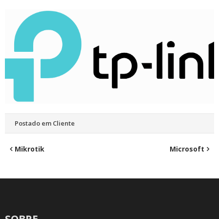
Postado em
Cliente
Navegação
Mikrotik
Microsoft
de
Post
SOBRE