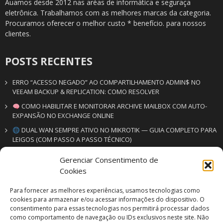
Auamos desde 2012 nas aréas de informática e seguraça
eletrônica. Trabalhamos com as melhores marcas da categoria.
Procuramos oferecer o melhor custo * benefício. para nossos
clientes.
POSTS RECENTES
ERRO “ACESSO NEGADO” AO COMPARTILHAMENTO ADMIN$ NO
VEEAM BACKUP & REPLICATION: COMO RESOLVER
COMO HABILITAR E MONITORAR ARCHIVE MAILBOX COM AUTO-
EXPANSÃO NO EXCHANGE ONLINE
DUAL WAN SEMPRE ATIVO NO MIKROTIK — GUIA COMPLETO PARA
LEIGOS (COM PASSO A PASSO TÉCNICO)
Gerenciar Consentimento de
CONTATO
Cookies
VM SERV | VM SEG
Para fornecer as melhores experiências, usamos tecnologias como
Soluções em informática & segurança eletrônica
cookies para armazenar e/ou acessar informações do dispositivo. O
consentimento para essas tecnologias nos permitirá processar dados
+55 19 3500-6978
como comportamento de navegação ou IDs exclusivos neste site. Não
+55 19 99352-3061